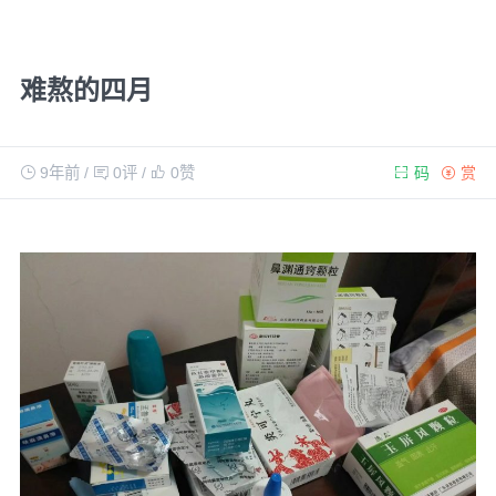
难熬的四月
9年前
/
0评
/
0
赞
码
赏