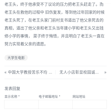
老王头，终于他承受不了议论的压力把老王头赶走了。而
老王头在救他的过程中 旧伤复发，等到他过年回家的时候
老王头死了，在老王头家门前村支书道出了他父亲死去的
真相，道出了他父亲和老王头当年建小学和老王头又出钱
修小学的事情， 菜子终于悔悟，并且明白了老王头一直在
努力实现着父亲的遗愿。
大学生电影
中国大学教授苦乐不均 富的开宝马穷的骑飞鸽
无人小店彰显校园诚信 山东交通学院“诚信驿站”引关注
发表回复
显示名称
*
电子邮箱地址
*
网站地址