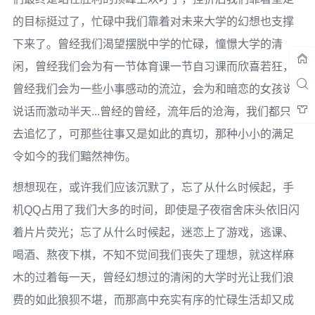
的目标挺过了，忙碌中我们靠着对未来大学的幻想也支撑
下来了。曾经我们渴望摆脱中学的忙碌，憧憬大学的清
闲，曾经我们会为有一节体育课一节自习课而欣喜若狂，
曾经我们会为一些小事感动的流泣，会为和暗恋的女孩说
说话而激动半天...曾经的曾经，流年后的沧海，我们都只能
去追忆了，可那些往事又是如此的真切，那种小小的满足
令如今的我们黯然神伤。­
想想现在，或许我们应该沉默了，忘了从什么时候起，手
机QQ占用了我们大多的时间，即使是子夜宿舍床头依旧闪
着片片荧光；忘了从什么时候起，迷恋上了游戏，逃课、
喝酒、熬夜下棋，不知不觉间我们丧失了理想，就这样麻
木的过着每一天，曾经幻想过的清闲的大学时光让我们浪
费的如此狼狈不堪，而那高中充实有序的忙碌生活却又成