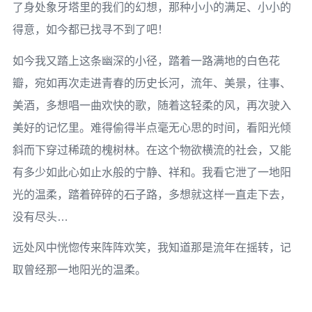
了身处象牙塔里的我们的幻想，那种小小的满足、小小的
得意，如今都已找寻不到了吧！­
如今我又踏上这条幽深的小径，踏着一路满地的白色花
瓣，宛如再次走进青春的历史长河，流年、美景，往事、
美酒，多想唱一曲欢快的歌，随着这轻柔的风，再次驶入
美好的记忆里。难得偷得半点毫无心思的时间，看阳光倾
斜而下穿过稀疏的槐树林。在这个物欲横流的社会，又能
有多少如此心如止水般的宁静、祥和。我看它泄了一地阳
光的温柔，踏着碎碎的石子路，多想就这样一直走下去，
没有尽头…­
远处风中恍惚传来阵阵欢笑，我知道那是流年在摇转，记
取曾经那一地阳光的温柔。­