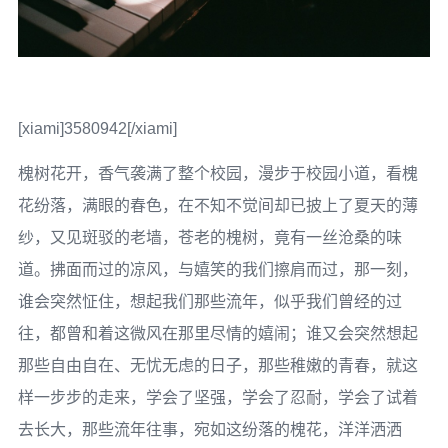
[xiami]3580942[/xiami]
槐树花开，香气袭满了整个校园，漫步于校园小道，看槐
花纷落，满眼的春色，在不知不觉间却已披上了夏天的薄
纱，又见斑驳的老墙，苍老的槐树，竟有一丝沧桑的味
道。拂面而过的凉风，与嬉笑的我们擦肩而过，那一刻，
谁会突然怔住，想起我们那些流年，似乎我们曾经的过
往，都曾和着这微风在那里尽情的嬉闹；谁又会突然想起
那些自由自在、无忧无虑的日子，那些稚嫩的青春，就这
样一步步的走来，学会了坚强，学会了忍耐，学会了试着
去长大，那些流年往事，宛如这纷落的槐花，洋洋洒洒