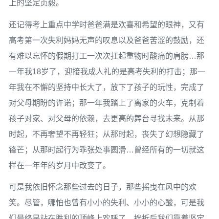
上的坚定贞毅。­
还记得考上重点中学时爸爸满是欢喜和希望的眼神，又有
高考第一次失利妈妈无声的叹息以及爸爸苦涩的鼓励，还
有难以忘怀的假期打工一次次扛起重物时酸痛的肩膀…那
一年我18岁了，迎接我成人礼的是高考失利的打击；那一
年我在不懈的坚持中长大了，放下了孩子的玩性，完成了
对父母期盼的许诺；那一年我踏上了离家的火车，克制着
孩子对家、对父母的依赖，去更高的舞台寻找未来。从那
时起，不再奢望不再轻狂；从那时起，丧失了幻想隐藏了
锋芒；从那时起行为乖张处事圆滑…曾经所有的一切就这
样在一年年的岁月中改变了。­
可是我依旧怀念那些过去的日子，那些摇曳在风中的欢
笑。尽管，哪怕也曾有小小的失利、小小的心酸，可是我
们最终是站在胜利的顶峰上欢呼了，挫折后我们靠着坚定