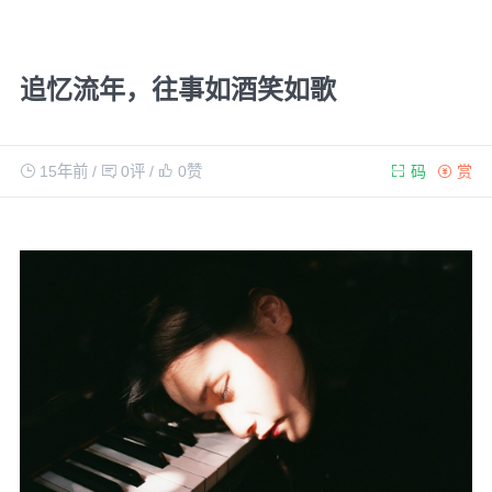
追忆流年，往事如酒笑如歌
15年前
/
0评
/
0
赞
码
赏