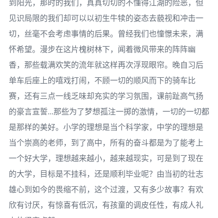
到阳光，那时的我们，真真切切的不懂得江湖的险恶，但
见识局限的我们却可以以初生牛犊的姿态去藐视和冲击一
切，丝毫不会考虑事情的后果。曾经我们也憧憬未来，满
怀希望。漫步在这片槐树林下，闻着微风带来的阵阵幽
香，那些载满欢笑的流年就这样再次浮现眼帘。晚自习后
单车后座上的嘻戏打闹，不顾一切的顺风而下的骑车比
赛，还有三点一线乏味却充实的学习氛围，课前趾高气扬
的豪言宣誓...那些为了梦想孤注一掷的激情，一切的一切都
是那样的美好。小学的理想是当个科学家，中学的理想是
当个崇高的老师，到了高中，所有的奋斗都是为了能考上
一个好大学，理想越来越小，越来越现实，可是到了现在
的大学，目标是不挂科，还是顺利毕业呢？由当初的壮志
雄心到如今的畏缩不前，这个过渡，又有多少故事？有欢
欣有讨厌，有惊喜有低沉，有孩童的调皮任性，有成人礼