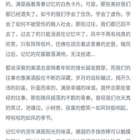
的，满是画着青春记忆的白色卡片。可是，那些美好我们
都已经遗失了。如今的我们学会了忧伤，学会了虚伪，学
会了如何不被受伤的融入社会，那些过往，我们都已回不
去了，过去了的只能消逝在记忆中了，风中不再有纯真的
欢笑，只有阵阵低吟，仿佛在颂念着这青春的史册，微风
过后，记忆的花瓣散落满地，无法拾遗…­
都说深窖的美酒总是随着年轮的增长越发醇厚，而我们的
往事也像美酒般在不断的深藏，岁月的齿轮碾过，揭开久
违的封盖，扑面而来的，满是幸福的味道。我怀念那些曾
经的往事，那些随风摇荡的不羁的青春。曾经我们也天真
的笑过，池塘边，小树旁，孩童的憨笑一如风铃般响起，
哗啦啦的如风的季节。­
记忆中的流年满是阳光的味道，嫩弱的手指依稀可以触摸