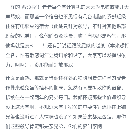
一样的“系领导”！看看每个学计算机的天天为电脑放哪儿大
声骂娘，而那些一个宿舍也不见得有几台电脑的系部班级
住在有电脑桌的宿舍（此处只针对领导，不针对其他系部
班级的兄弟），说他们资源浪费，脑子有病那是客气，那
他妈就是卖B！！！还有那说话跟放屁似的赵某（本来想打
全名，怕有敏感词汇让腾讯给和谐了，大家可以发挥想象
力，呵呵），没那能耐别放那屁！
什么是噩耗，那就是当你还在处心积虑想着怎样学习或者
作弊来避免坐等挂科的期末，忽然有人要拆散你的宿舍，
拆散住在一起两年的兄弟哥们。我都怀疑那些个傻逼领导
没上过大学啊，不知道大学里宿舍的重要性？连睡在上铺
兄弟也没听过？人情味也没了？如果答案都是否定，那你
们这些领导肯定都是亲兄弟，你们的爹叫李刚！