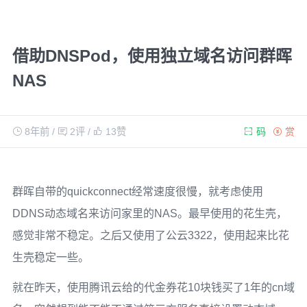
借助DNSPod，使用独立域名访问群晖
NAS
8年前
/
2评
/
13
赞
码
赏
群晖自带的quickconnect经常速度很慢，就考虑使用
DDNS动态域名来访问家里的NAS。最早使用的花生壳，
感觉非常不稳定。之后又使用了公云3322，使用起来比花
生壳稳定一些。
就在昨天，使用腾讯云给的代金券花10块钱买了1年的cn域