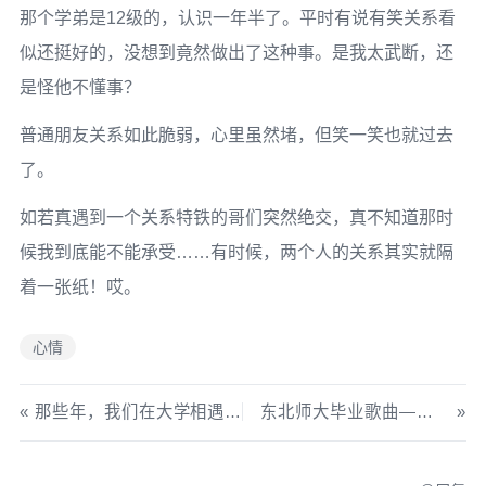
那个学弟是12级的，认识一年半了。平时有说有笑关系看
似还挺好的，没想到竟然做出了这种事。是我太武断，还
是怪他不懂事？
普通朋友关系如此脆弱，心里虽然堵，但笑一笑也就过去
了。
如若真遇到一个关系特铁的哥们突然绝交，真不知道那时
候我到底能不能承受……有时候，两个人的关系其实就隔
着一张纸！哎。
心情
那些年，我们在大学相遇（2）— 人之相识，贵在相知
东北师大毕业歌曲——远方有你（MP4下载）