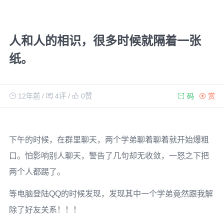
人和人的相识，很多时候就隔着一张
纸。
12年前
/
4评
/
0
赞
码
赏
下午的时候，在群里聊天，两个学弟聊着聊着就开始爆粗
口。怕影响别人聊天，警告了几句却无收敛，一怒之下把
两个人都踢了。
等电脑登陆QQ的时候发现，发现其中一个学弟竟然跟我解
除了好友关系！！！