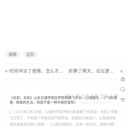
视频
记忆
时间冲淡了感情，怎么才能维系？
折腾了两天，论坛更换服务器并且升级最新版
2013 年 2 月 9 日 下午 2:05
《灰机，灰机》山东交通学院信学院杨腾飞学长—12级献礼 – 小飞的博
客 - 简单的生活，何尝不是一种华丽的冒险！
[…] 2013年1月2日晚，12级的学弟学妹为我准备了欢送会！大四上学期
又过完了，不知道下学期还回不回学校，就提前为我送行。让我感到惊
喜的是竟然还做了视频~ （11级的视频见：总有一些记忆，值得珍藏）