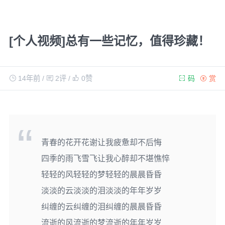
[个人视频]总有一些记忆，值得珍藏！
14年前
/
2评
/
0
赞
码
赏
青春的花开花谢让我疲惫却不后悔
四季的雨飞雪飞让我心醉却不堪憔悴
轻轻的风轻轻的梦轻轻的晨晨昏昏
淡淡的云淡淡的泪淡淡的年年岁岁
纠缠的云纠缠的泪纠缠的晨晨昏昏
流逝的风流逝的梦流逝的年年岁岁