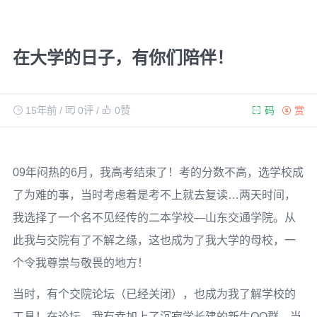
在大学的日子，有你们陪伴！
15年前
/
0评
/
0
赞
码
赏
09年闷热的6月，我高考结束了！考的分数不高，选学校成
了为难的事，当时考虑着是考不上就去复读…两天时间，
我选择了一个名不见经传的二本学校—山东交通学院。从
此我与交院有了不解之缘，这也成为了我大学的母校，一
个令我尊崇与敬畏的地方！
当时，有个交院论坛（已经关闭），也成为我了解学校的
工具！在论坛，我有幸加上了沉寂学长建的新生QQ群。当